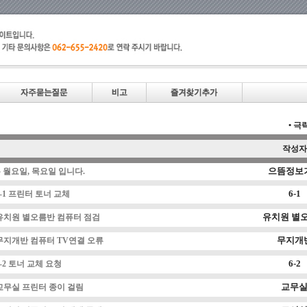
• 
작성자
으뜸정보
월요일, 목요일 입니다.
6-1
6-1 프린터 토너 교체
유치원 별
유치원 별오름반 컴퓨터 점검
무지개
무지개반 컴퓨터 TV연결 오류
6-2
6-2 토너 교체 요청
교무
교무실 프린터 종이 걸림