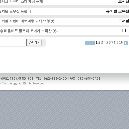
도서
도서실 컴퓨터 소리 재생 문제
유치원 교무실
유치원 교무실 프린터
도서
도서실 프린터 폐토너통 교체 요청 및 ...
1-1
3층 배움마루 플로터 토너가 부족한 것...
1
2
3
4
5
6
7
8
9
10